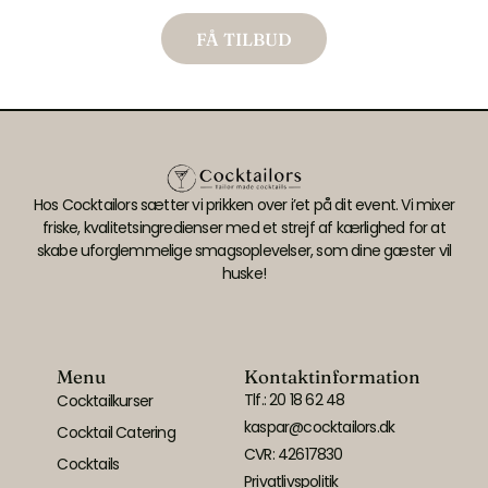
FÅ TILBUD
Hos Cocktailors sætter vi prikken over i’et på dit event. Vi mixer
friske, kvalitetsingredienser med et strejf af kærlighed for at
skabe uforglemmelige smagsoplevelser, som dine gæster vil
huske!
Menu
Kontaktinformation
Tlf.: 20 18 62 48
Cocktailkurser
kaspar@cocktailors.dk
Cocktail Catering
CVR: 42617830
Cocktails
Privatlivspolitik