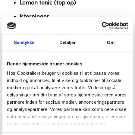
Lemon tonic (top op)
Isterninger
Pynt: Friske jordbær og citronzest
Samtykke
Detaljer
Om
Fremgangsmåde:
Sådan Laver
Du En Old Fashioned
Denne hjemmeside bruger cookies
Følg disse trin for at lave den perfekte
Strawberry Fields
:
Hos Cocktailors bruger vi cookies til at tilpasse vores
indhold og annoncer, til at vise dig funktioner til sociale
1.
Forbered cocktailen
: Fyld en shaker med
medier og til at analysere vores trafik. Vi deler også
isterninger. Tilsæt jordbær-gin, sød
oplysninger om din brug af vores hjemmeside med vores
vermouth, frisk citronsaft og bær-sirup.
partnere inden for sociale medier, annonceringspartnere
2.
Shake it up
: Ryst kraftigt i ca. 15 sekunder,
og analysepartnere. Vores partnere kan kombinere disse
indtil blandingen er godt kølet og
data med andre oplysninger, du har givet dem, eller som
kombineret.
de har indsamlet fra din brug af deres tjenester.