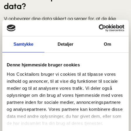
data?
Vi opbevarer dine data sikkert og sørger for, at de ikke
bliver delt med uvedkommende tredjeparter. Dine data
opbevares kun så længe, det er nødvendigt for at opfylde
formålet med indsamlingen eller for at overholde lovkrav.
Samtykke
Detaljer
Om
Vi deler ikke dine data med tredjeparter, medmindre:
Det er nødvendigt for at opfylde din anmodning
Vi er juridisk forpligtet til det
Denne hjemmeside bruger cookies
5.
Dine rettigheder
Hos Cocktailors bruger vi cookies til at tilpasse vores
indhold og annoncer, til at vise dig funktioner til sociale
Du har følgende rettigheder i forhold til dine data:
medier og til at analysere vores trafik. Vi deler også
Ret til indsigt
: Du kan anmode om at få indsigt i,
oplysninger om din brug af vores hjemmeside med vores
hvilke oplysninger vi har om dig.
partnere inden for sociale medier, annonceringspartnere
Ret til rettelse
: Du kan anmode om, at urigtige
oplysninger om dig bliver rettet.
og analysepartnere. Vores partnere kan kombinere disse
Ret til sletning
: Du kan anmode om at få dine data
data med andre oplysninger, du har givet dem, eller som
slettet, hvis vi ikke længere har et legitimt grundlag
de har indsamlet fra din brug af deres tjenester.
for at behandle dem.