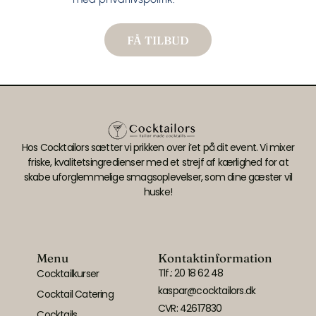
FÅ TILBUD
Hos Cocktailors sætter vi prikken over i’et på dit event. Vi mixer
friske, kvalitetsingredienser med et strejf af kærlighed for at
skabe uforglemmelige smagsoplevelser, som dine gæster vil
huske!
Menu
Kontaktinformation
Tlf.: 20 18 62 48
Cocktailkurser
kaspar@cocktailors.dk
Cocktail Catering
CVR: 42617830
Cocktails