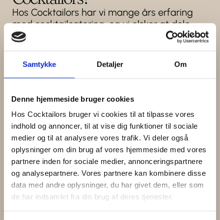
Hos Cocktailors har vi mange års erfaring
med cocktailcatering, og vi elsker at dele
vores passion for mixologi. Når du deltager i
vores kurser, får du:
Samtykke
Detaljer
Om
Professionel undervisning
: Vores dygtige
bartendere lærer dig de bedste teknikker og
hemmeligheder bag de perfekte cocktails.
Denne hjemmeside bruger cookies
Hands-on oplevelse
: Du får selv mulighed for
Hos Cocktailors bruger vi cookies til at tilpasse vores
at prøve kræfter med at shake, stirre og
indhold og annoncer, til at vise dig funktioner til sociale
garnere som en ægte bartender.
medier og til at analysere vores trafik. Vi deler også
oplysninger om din brug af vores hjemmeside med vores
Skræddersyet indhold
: Vi tilpasser kurset til
partnere inden for sociale medier, annonceringspartnere
dit niveau og dine ønsker, så du får præcis
og analysepartnere. Vores partnere kan kombinere disse
den oplevelse, du drømmer om.
data med andre oplysninger, du har givet dem, eller som
Socialt og sjovt
: Cocktailkurserne er ikke kun
de har indsamlet fra din brug af deres tjenester.
lærerige – de er også fyldt med grin og
gode oplevelser.