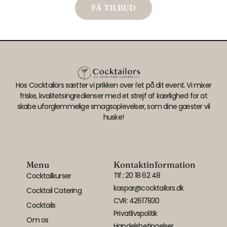
FÅ TILBUD
Hos Cocktailors sætter vi prikken over i’et på dit event. Vi mixer
friske, kvalitetsingredienser med et strejf af kærlighed for at
skabe uforglemmelige smagsoplevelser, som dine gæster vil
huske!
Menu
Kontaktinformation
Tlf.: 20 18 62 48
Cocktailkurser
kaspar@cocktailors.dk
Cocktail Catering
CVR: 42617830
Cocktails
Privatlivspolitik
Om os
Handelsbetingelser